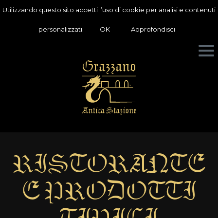
Utilizzando questo sito accetti l’uso di cookie per analisi e contenuti
personalizzati.
OK
Approfondisci
RISTORANTE
E PRODOTTI